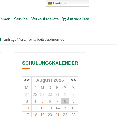
Deutsch
ehmen
Service
Verkaufsgeräte
Anfrageliste
anfrage@cramer-arbeitsbuehnen.de
SCHULUNGSKALENDER
<<
August 2026
>>
M
D
M
D
F
S
S
27
28
29
30
31
1
2
3
4
5
6
7
8
9
10
11
12
13
14
15
16
17
18
19
20
21
22
23