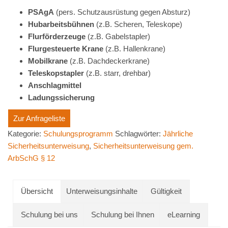
PSAgA
(pers. Schutzausrüstung gegen Absturz)
Hubarbeitsbühnen
(z.B. Scheren, Teleskope)
Flurförderzeuge
(z.B. Gabelstapler)
Flurgesteuerte
Krane
(z.B. Hallenkrane)
Mobilkrane
(z.B. Dachdeckerkrane)
Teleskopstapler
(z.B. starr, drehbar)
Anschlagmittel
Ladungssicherung
Zur Anfrageliste
Kategorie:
Schulungsprogramm
Schlagwörter:
Jährliche
Sicherheitsunterweisung
,
Sicherheitsunterweisung gem.
ArbSchG § 12
Übersicht
Unterweisungsinhalte
Gültigkeit
Schulung bei uns
Schulung bei Ihnen
eLearning