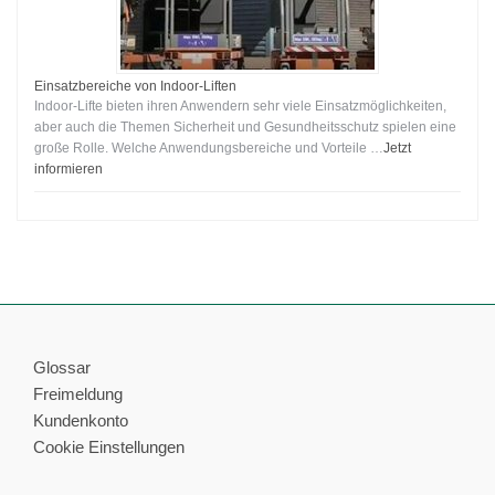
Einsatzbereiche von Indoor-Liften
Indoor-Lifte bieten ihren Anwendern sehr viele Einsatzmöglichkeiten,
aber auch die Themen Sicherheit und Gesundheitsschutz spielen eine
große Rolle. Welche Anwendungsbereiche und Vorteile …
Jetzt
informieren
Glossar
Freimeldung
Kundenkonto
Cookie Einstellungen