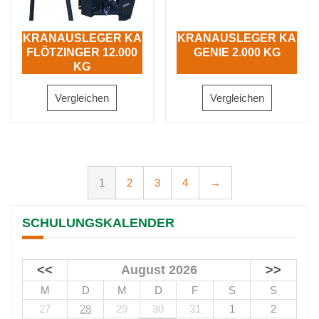
KRANAUSLEGER KA
KRANAUSLEGER KA
FLÖTZINGER 12.000
GENIE 2.000 KG
KG
Vergleichen
Vergleichen
1
2
3
4
→
SCHULUNGSKALENDER
<<
August 2026
>>
M
D
M
D
F
S
S
27
28
29
30
31
1
2