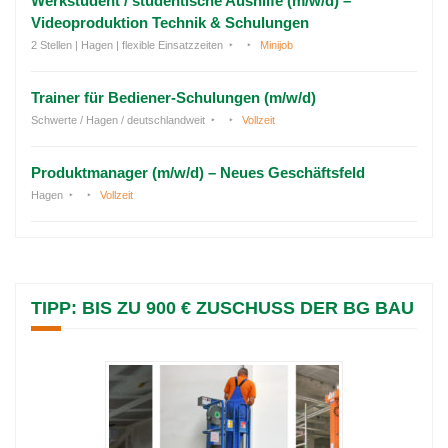
Werkstudent / studentische Aushilfe (m/w/d) –
Videoproduktion Technik & Schulungen
2 Stellen | Hagen | flexible Einsatzzeiten
Minijob
Trainer für Bediener-Schulungen (m/w/d)
Schwerte / Hagen / deutschlandweit
Vollzeit
Produktmanager (m/w/d) – Neues Geschäftsfeld
Hagen
Vollzeit
TIPP: BIS ZU 900 € ZUSCHUSS DER BG BAU