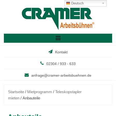
Skip
Deutsch
to
content
Kontakt
02304 / 933 - 633
anfrage@cramer-arbeitsbuehnen.de
Startseite
/
Mietprogramm
/
Teleskopstapler
mieten
/ Anbauteile