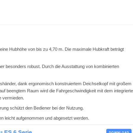
t eine Hubhöhe von bis zu 4,70 m. Die maximale Hubkraft beträgt
aher besonders robust. Durch die Ausstattung von kombinierten
nkshänder, dank ergonomisch konstruiertem Deichselkopf mit großem
auf beengtem Raum wird die Fahrgeschwindigkeit mit dem integriert
e vermieden.
rung schützt den Bediener bei der Nutzung.
ten leicht aufgenommen und abgesetzt werden.
u ES 6 Serie
DOWNLOAD