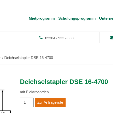
Mietprogramm
Schulungsprogramm
Untern
02304 / 933 - 633
n
/ Deichselstapler DSE 16-4700
Deichselstapler DSE 16-4700
mit Elektroantrieb
Deichselstapler
Zur Anfrageliste
DSE
16-