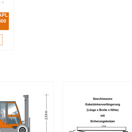
APL
800