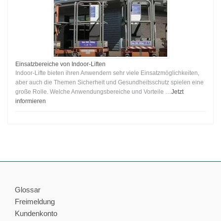
Einsatzbereiche von Indoor-Liften
Indoor-Lifte bieten ihren Anwendern sehr viele Einsatzmöglichkeiten,
aber auch die Themen Sicherheit und Gesundheitsschutz spielen eine
große Rolle. Welche Anwendungsbereiche und Vorteile …
Jetzt
informieren
Glossar
Freimeldung
Kundenkonto