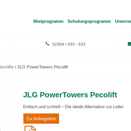
Mietprogramm
Schulungsprogramm
Untern
02304 / 933 - 633
oorlifte
/ JLG PowerTowers Pecolift
JLG PowerTowers Pecolift
Einfach und schnell – Die ideale Alternative zur Leiter
Zur Anfrageliste