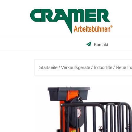
Skip
to
content
Kontakt
Startseite
/
Verkaufsgeräte
/
Indoorlifte
/
Neue Ind