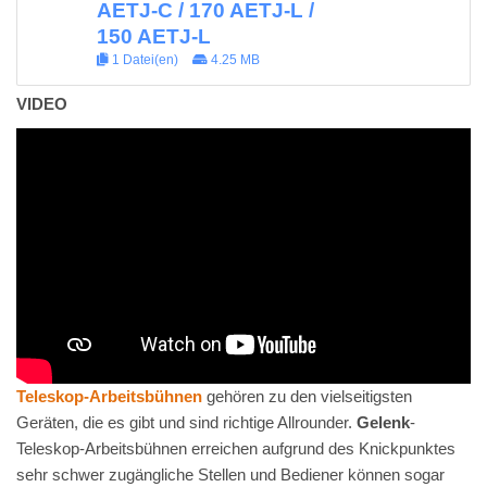
AETJ-C / 170 AETJ-L /
150 AETJ-L
1 Datei(en)
4.25 MB
VIDEO
Teleskop-Arbeitsbühnen
gehören zu den vielseitigsten
Geräten, die es gibt und sind richtige Allrounder.
Gelenk
-
Teleskop-Arbeitsbühnen erreichen aufgrund des Knickpunktes
sehr schwer zugängliche Stellen und Bediener können sogar