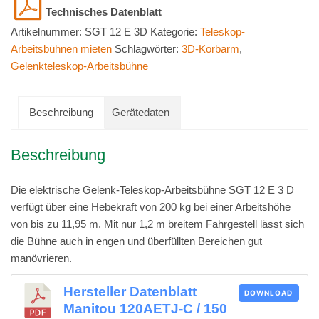
12
E
Artikelnummer:
SGT 12 E 3D
Kategorie:
Teleskop-
3D
Arbeitsbühnen mieten
Schlagwörter:
3D-Korbarm
,
Menge
Gelenkteleskop-Arbeitsbühne
Beschreibung
Gerätedaten
Beschreibung
Die elektrische Gelenk-Teleskop-Arbeitsbühne SGT 12 E 3 D
verfügt über eine Hebekraft von 200 kg bei einer Arbeitshöhe
von bis zu 11,95 m. Mit nur 1,2 m breitem Fahrgestell lässt sich
die Bühne auch in engen und überfüllten Bereichen gut
manövrieren.
Hersteller Datenblatt
DOWNLOAD
Manitou 120AETJ-C / 150