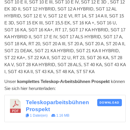
SGT 10 E II, SGT 10 E III, SGT 10 E IV, SGT 12 E 3D , SGT 12
EK 3D II, SGT 12 HYBRID, SGT 12 A HYBRID, SGT 12 AL
HYBRID, SGT 12 E V, SGT 12 E VI, RT 14, ST 14 A II, SGT 15
E 3D, SGT 15 EK III, SGT 15,5 EK, ST 16 KA +, SGT 16 U,
SGT 16 KA, SGT 16 KA+, RT 17, SGT 17 KA HYBRID, SGT 17
KA HYBRID II, SGT 17 E IV, SGT 17 ALS HYBRID, SGT 17 A,
SGT 18 KA, RT 20, SGT 20 A III, ST 20 A, SGT 20 A, ST 20 A II,
SGT 21 DEAK, SGT 21 KA HYBRID, SGT 21 KA II HYBRID,
ST 22 KA+, ST 22 KA II, SGT 22 U, RT 23, SGT 26 KA, ST 28
KA V, SGT 28 KA HYBRID, SGT 28 ALS, ST 40 KA, SGT 43 KA
I, SGT 43 KA II, ST 43 KA, ST 48 KA, ST 57 KA
Unser
komplettes Teleskop-Arbeitsbühnen Prospekt
können
Sie sich hier herunterladen:
Teleskoparbeitsbühnen
DOWNLOAD
Prospekt
1 Datei(en)
1.16 MB