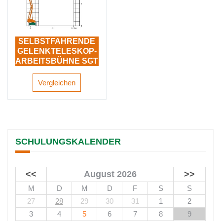
SELBSTFAHRENDE
GELENKTELESKOP-
ARBEITSBÜHNE SGT
17 KA HYBRID
Vergleichen
SCHULUNGSKALENDER
<<
August 2026
>>
M
D
M
D
F
S
S
27
28
29
30
31
1
2
3
4
5
6
7
8
9