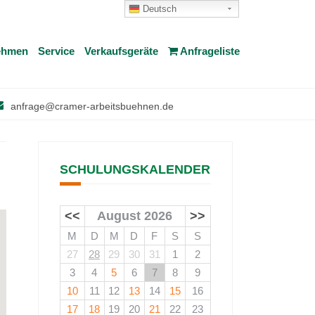
Deutsch
ehmen
Service
Verkaufsgeräte
Anfrageliste
anfrage@cramer-arbeitsbuehnen.de
SCHULUNGSKALENDER
<<
August 2026
>>
M
D
M
D
F
S
S
27
28
29
30
31
1
2
3
4
5
6
7
8
9
10
11
12
13
14
15
16
17
18
19
20
21
22
23