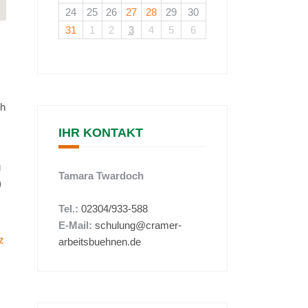
24
25
26
27
28
29
30
31
1
2
3
4
5
6
ch
IHR KONTAKT
g
Tamara Twardoch
)
Tel.:
02304/933-588
E-Mail:
schulung@cramer-
z
arbeitsbuehnen.de