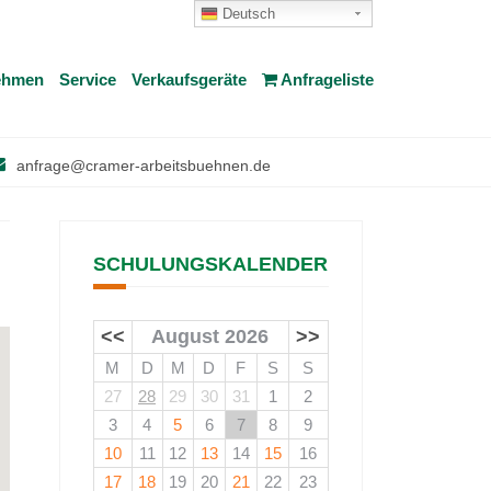
Deutsch
ehmen
Service
Verkaufsgeräte
Anfrageliste
anfrage@cramer-arbeitsbuehnen.de
SCHULUNGSKALENDER
<<
August 2026
>>
M
D
M
D
F
S
S
27
28
29
30
31
1
2
3
4
5
6
7
8
9
10
11
12
13
14
15
16
17
18
19
20
21
22
23