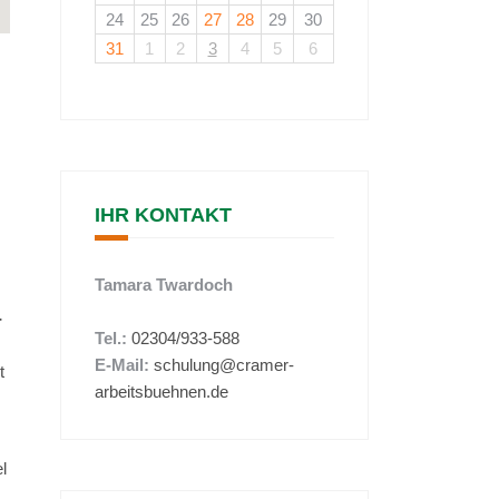
24
25
26
27
28
29
30
31
1
2
3
4
5
6
IHR KONTAKT
Tamara Twardoch
-
Tel.:
02304/933-588
E-Mail:
schulung@cramer-
t
arbeitsbuehnen.de
l